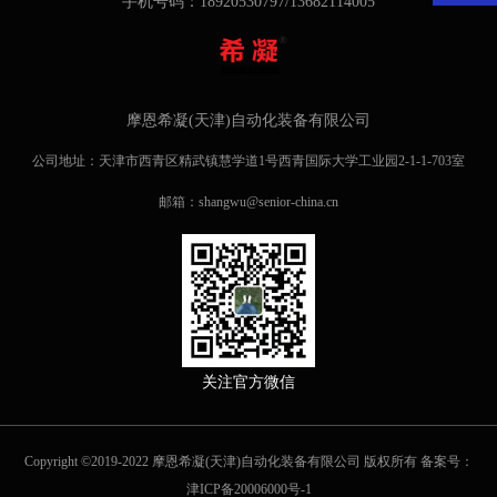
手机号码：18920530797/13682114005
摩恩希凝(天津)自动化装备有限公司
公司地址：天津市西青区精武镇慧学道1号西青国际大学工业园2-1-1-703室
邮箱：shangwu@senior-china.cn
关注官方微信
Copyright ©2019-2022 摩恩希凝(天津)自动化装备有限公司 版权所有 备案号：
津ICP备20006000号-1